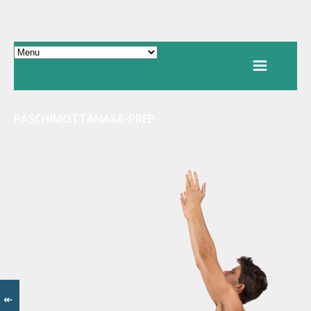
PASCHIMOTTANASA-PREP
↞